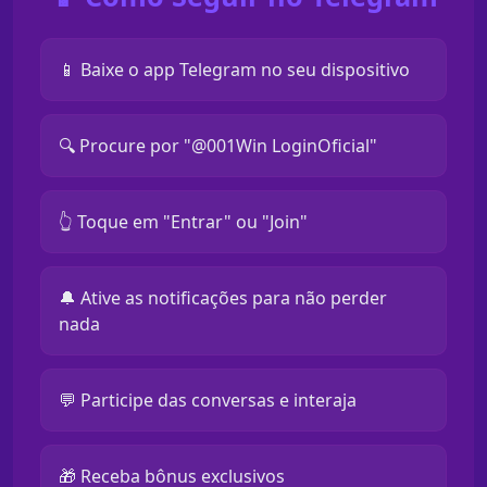
📱 Baixe o app Telegram no seu dispositivo
🔍 Procure por "@001Win LoginOficial"
👆 Toque em "Entrar" ou "Join"
🔔 Ative as notificações para não perder
nada
💬 Participe das conversas e interaja
🎁 Receba bônus exclusivos