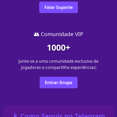
Falar Suporte
👥 Comunidade VIP
1000+
Junte-se a uma comunidade exclusiva de
jogadores e compartilhe experiências!
Entrar Grupo
📱 Como Seguir no Telegram