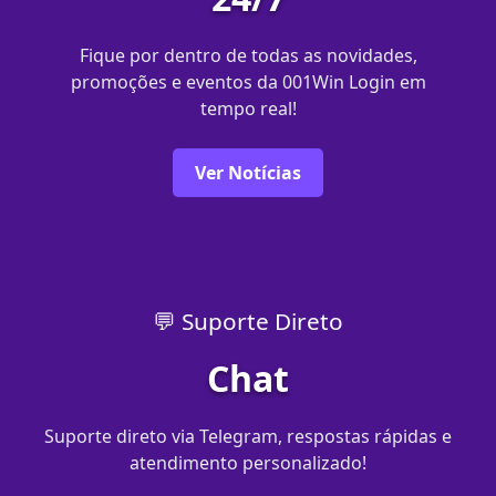
Fique por dentro de todas as novidades,
promoções e eventos da 001Win Login em
tempo real!
Ver Notícias
💬 Suporte Direto
Chat
Suporte direto via Telegram, respostas rápidas e
atendimento personalizado!