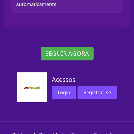
automaticamente
SEGUIR AGORA
Acessos
Login
Registrar-se