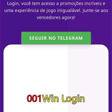
Login, você tem acesso a promoções incríveis e
uma experiência de jogo inigualável. Junte-se aos
vencedores agora!
SEGUIR NO TELEGRAM