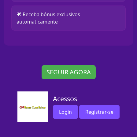
🎁 Receba bônus exclusivos
automaticamente
SEGUIR AGORA
Acessos
Login
Registrar-se