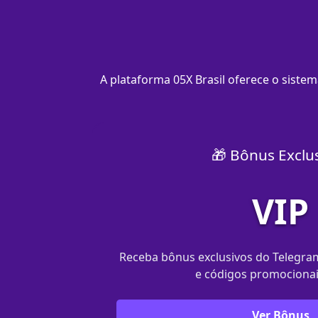
A plataforma 05X Brasil oferece o sistem
🎁 Bônus Exclu
VIP
Receba bônus exclusivos do Telegra
e códigos promocionai
Ver Bônus