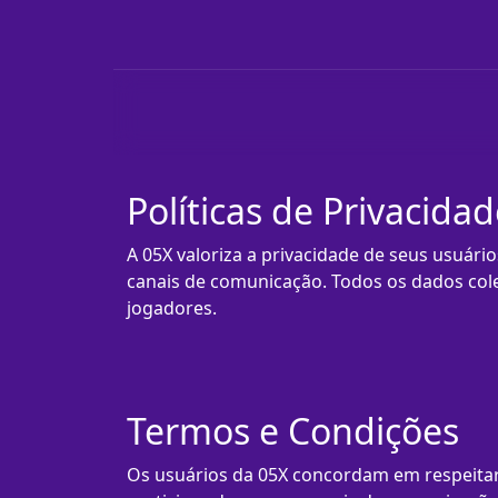
Políticas de Privacida
A 05X valoriza a privacidade de seus usuár
canais de comunicação. Todos os dados cole
jogadores.
Termos e Condições
Os usuários da 05X concordam em respeitar 