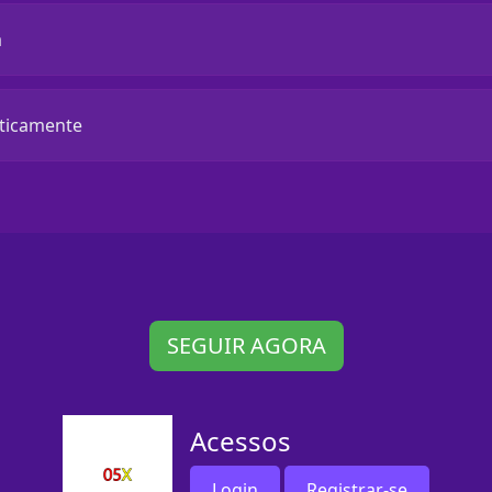
a
aticamente
SEGUIR AGORA
Acessos
Login
Registrar-se