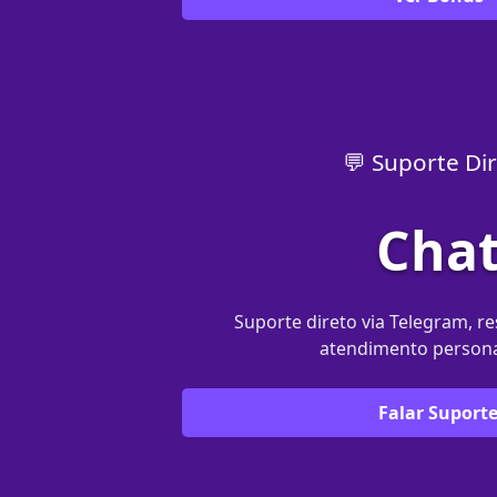
💬 Suporte Di
Cha
Suporte direto via Telegram, r
atendimento persona
Falar Suport