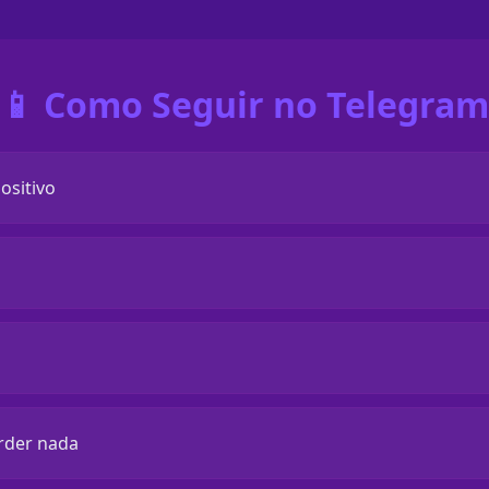
📱 Como Seguir no Telegram
ositivo
erder nada