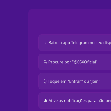
📱 Baixe o app Telegram no seu disp
🔍 Procure por "@05XOficial"
👆 Toque em "Entrar" ou "Join"
🔔 Ative as notificações para não p