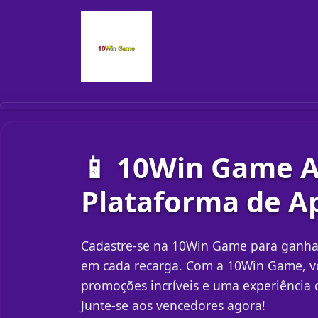
📱 10Win Game 
Plataforma de A
Cadastre-se na 10Win Game para ganha
em cada recarga. Com a 10Win Game, v
promoções incríveis e uma experiência d
Junte-se aos vencedores agora!