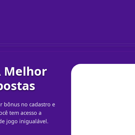
A Melhor
postas
r bônus no cadastro e
ocê tem acesso a
e jogo inigualável.