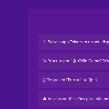
📱 Baixe o app Telegram no seu disp
🔍 Procure por "@10Win GameOficia
👆 Toque em "Entrar" ou "Join"
🔔 Ative as notificações para não p