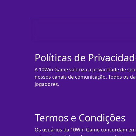
Políticas de Privacida
A 10Win Game valoriza a privacidade de se
nossos canais de comunicação. Todos os dad
jogadores.
Termos e Condições
Os usuários da 10Win Game concordam em re