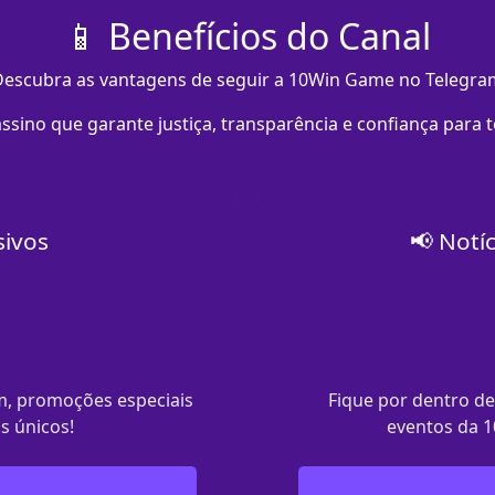
📱 Benefícios do Canal
Descubra as vantagens de seguir a 10Win Game no Telegra
sino que garante justiça, transparência e confiança para t
sivos
📢 Notí
m, promoções especiais
Fique por dentro d
s únicos!
eventos da 