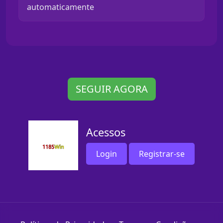
automaticamente
SEGUIR AGORA
Acessos
Login
Registrar-se