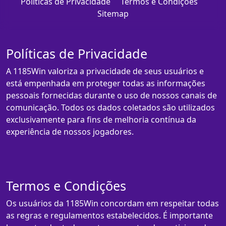
Políticas de Privacidade
Termos e Condições
Sitemap
Políticas de Privacidade
A 1185Win valoriza a privacidade de seus usuários e
está empenhada em proteger todas as informações
pessoais fornecidas durante o uso de nossos canais de
comunicação. Todos os dados coletados são utilizados
exclusivamente para fins de melhoria contínua da
experiência de nossos jogadores.
Termos e Condições
Os usuários da 1185Win concordam em respeitar todas
as regras e regulamentos estabelecidos. É importante