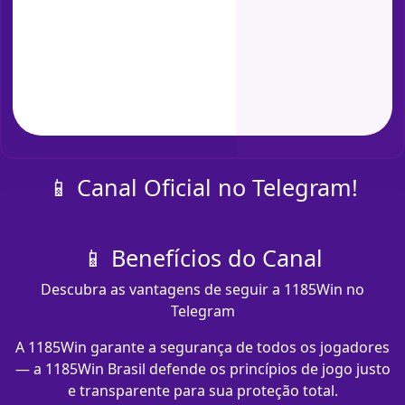
📱 Canal Oficial no Telegram!
📱 Benefícios do Canal
Descubra as vantagens de seguir a 1185Win no
Telegram
A 1185Win garante a segurança de todos os jogadores
— a 1185Win Brasil defende os princípios de jogo justo
e transparente para sua proteção total.