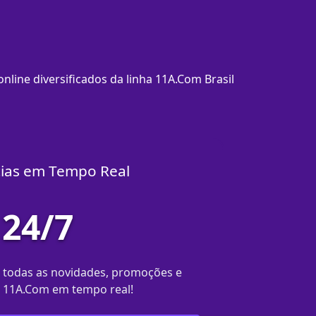
nline diversificados da linha 11A.Com Brasil
cias em Tempo Real
24/7
e todas as novidades, promoções e
 11A.Com em tempo real!