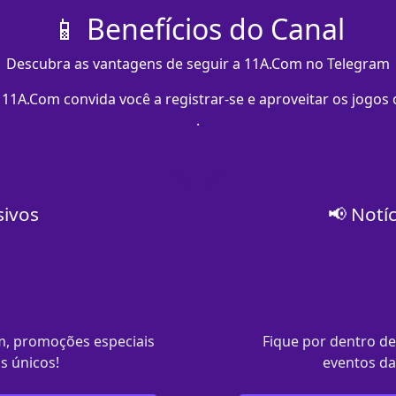
📱 Benefícios do Canal
Descubra as vantagens de seguir a 11A.Com no Telegram
11A.Com convida você a registrar-se e aproveitar os jogos o
.
sivos
📢 Notí
m, promoções especiais
Fique por dentro d
s únicos!
eventos da