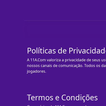
Políticas de Privacida
A 11A.Com valoriza a privacidade de seus u
nossos canais de comunicação. Todos os dad
jogadores.
Termos e Condições