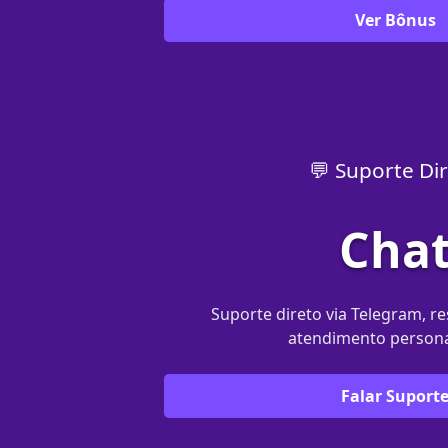
Ver Bônus
💬 Suporte Di
Cha
Suporte direto via Telegram, r
atendimento persona
Falar Suport