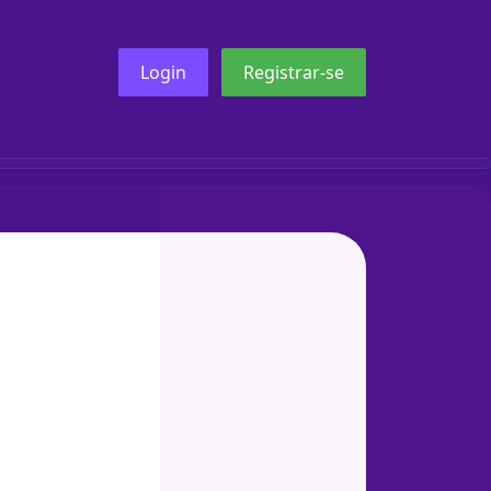
Login
Registrar-se