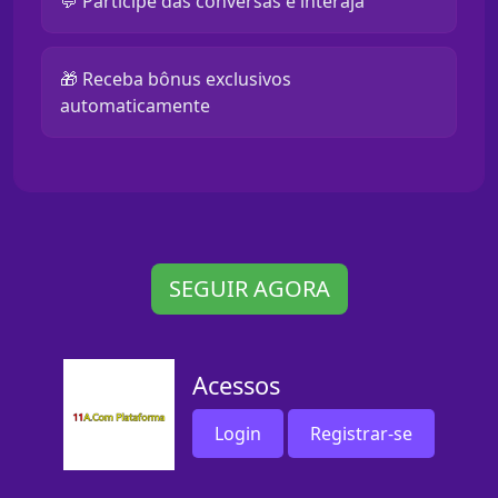
💬 Participe das conversas e interaja
🎁 Receba bônus exclusivos
automaticamente
SEGUIR AGORA
Acessos
Login
Registrar-se