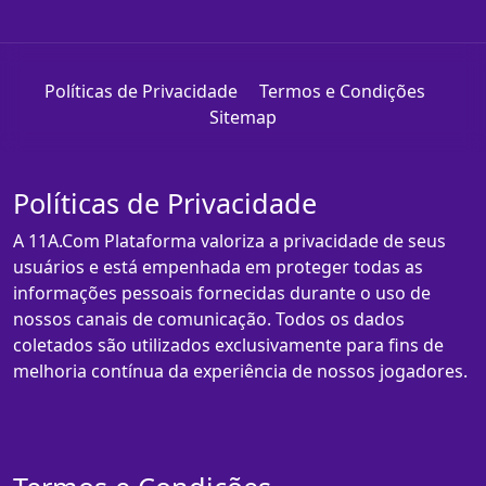
Políticas de Privacidade
Termos e Condições
Sitemap
Políticas de Privacidade
A 11A.Com Plataforma valoriza a privacidade de seus
usuários e está empenhada em proteger todas as
informações pessoais fornecidas durante o uso de
nossos canais de comunicação. Todos os dados
coletados são utilizados exclusivamente para fins de
melhoria contínua da experiência de nossos jogadores.