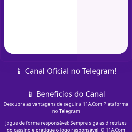
📱 Canal Oficial no Telegram!
📱 Benefícios do Canal
Descubra as vantagens de seguir a 11A.Com Plataforma
no Telegram
Jogue de forma responsável: Sempre siga as diretrizes
do cassino e pratique o jogo responsável. O 11A.Com