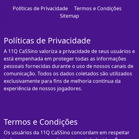
Políticas de Privacidade
Termos e Condições
Sitemap
Políticas de Privacidade
A 11Q CaSSino valoriza a privacidade de seus usuários e
está empenhada em proteger todas as informações
pessoais fornecidas durante o uso de nossos canais de
comunicação. Todos os dados coletados são utilizados
exclusivamente para fins de melhoria contínua da
experiência de nossos jogadores.
Termos e Condições
Os usuários da 11Q CaSSino concordam em respeitar