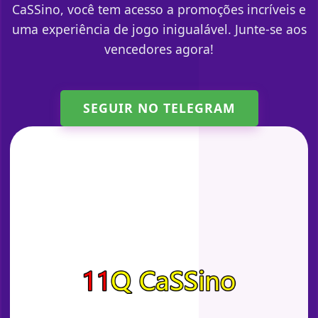
CaSSino, você tem acesso a promoções incríveis e
uma experiência de jogo inigualável. Junte-se aos
vencedores agora!
SEGUIR NO TELEGRAM