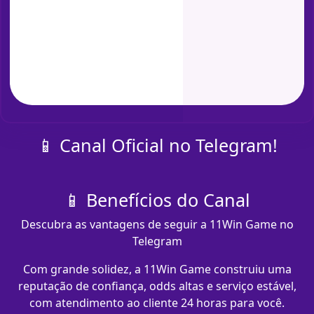
📱 Canal Oficial no Telegram!
📱 Benefícios do Canal
Descubra as vantagens de seguir a 11Win Game no
Telegram
Com grande solidez, a 11Win Game construiu uma
reputação de confiança, odds altas e serviço estável,
com atendimento ao cliente 24 horas para você.