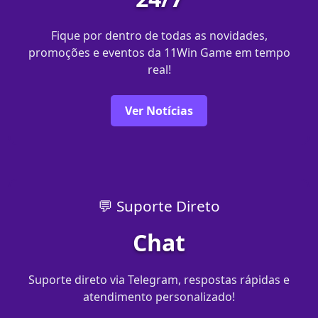
Fique por dentro de todas as novidades,
promoções e eventos da 11Win Game em tempo
real!
Ver Notícias
💬 Suporte Direto
Chat
Suporte direto via Telegram, respostas rápidas e
atendimento personalizado!