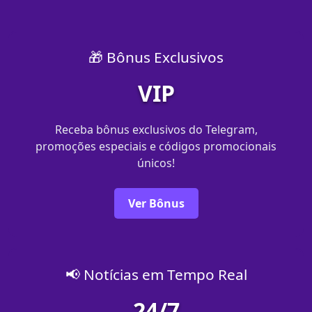
🎁 Bônus Exclusivos
VIP
Receba bônus exclusivos do Telegram,
promoções especiais e códigos promocionais
únicos!
Ver Bônus
📢 Notícias em Tempo Real
24/7