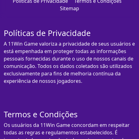
Políticas de Privacidade
Termos e Condições
Sitemap
Políticas de Privacidade
A 11Win Game valoriza a privacidade de seus usuários e
está empenhada em proteger todas as informações
pessoais fornecidas durante o uso de nossos canais de
comunicação. Todos os dados coletados são utilizados
exclusivamente para fins de melhoria contínua da
experiência de nossos jogadores.
Termos e Condições
Os usuários da 11Win Game concordam em respeitar
todas as regras e regulamentos estabelecidos. É