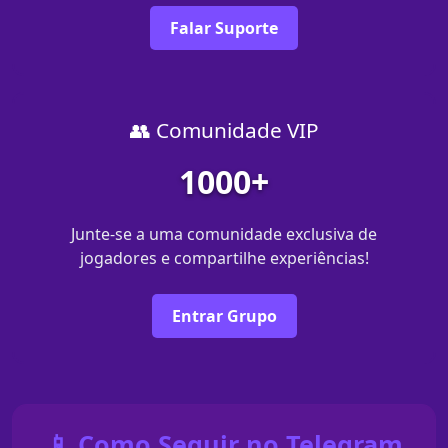
Falar Suporte
👥 Comunidade VIP
1000+
Junte-se a uma comunidade exclusiva de
jogadores e compartilhe experiências!
Entrar Grupo
📱 Como Seguir no Telegram