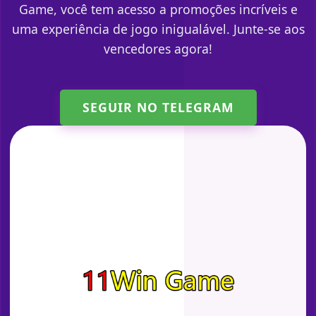
Game, você tem acesso a promoções incríveis e
uma experiência de jogo inigualável. Junte-se aos
vencedores agora!
SEGUIR NO TELEGRAM