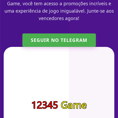
Game, você tem acesso a promoções incríveis e
uma experiência de jogo inigualável. Junte-se aos
vencedores agora!
SEGUIR NO TELEGRAM