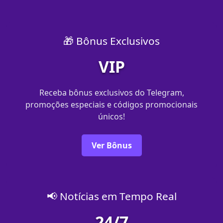
🎁 Bônus Exclusivos
VIP
Receba bônus exclusivos do Telegram,
promoções especiais e códigos promocionais
únicos!
Ver Bônus
📢 Notícias em Tempo Real
24/7