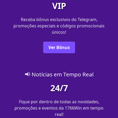
VIP
Receba bônus exclusivos do Telegram,
promoções especiais e códigos promocionais
únicos!
Ver Bônus
📢 Notícias em Tempo Real
24/7
Fique por dentro de todas as novidades,
promoções e eventos da 1766Win em tempo
real!