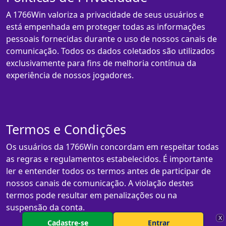
A 1766Win valoriza a privacidade de seus usuários e
está empenhada em proteger todas as informações
pessoais fornecidas durante o uso de nossos canais de
comunicação. Todos os dados coletados são utilizados
exclusivamente para fins de melhoria contínua da
experiência de nossos jogadores.
Termos e Condições
Os usuários da 1766Win concordam em respeitar todas
as regras e regulamentos estabelecidos. É importante
ler e entender todos os termos antes de participar de
nossos canais de comunicação. A violação destes
termos pode resultar em penalizações ou na
suspensão da conta.
X
Cadastre-se
Entrar