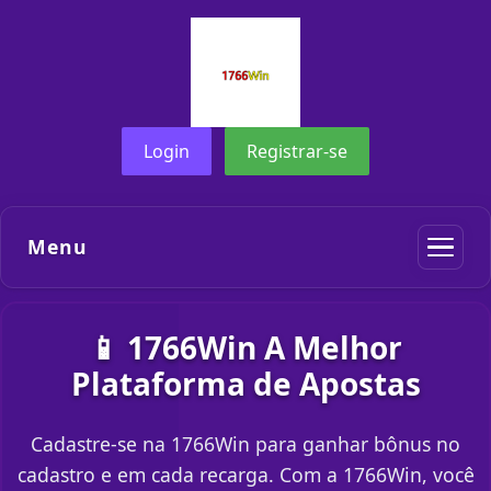
Login
Registrar-se
Menu
📱 1766Win A Melhor
Plataforma de Apostas
Cadastre-se na 1766Win para ganhar bônus no
cadastro e em cada recarga. Com a 1766Win, você