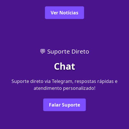
Ver Notícias
💬 Suporte Direto
Chat
Suporte direto via Telegram, respostas rápidas e
atendimento personalizado!
Falar Suporte