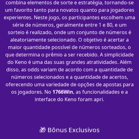
combina elementos de sorte e estratégia, tornando-se
um favorito tanto para novatos quanto para jogadores
experientes. Neste jogo, os participantes escolhem uma
série de números, geralmente entre 1 e 80, e um
sorteio é realizado, onde um conjunto de números é
aleatoriamente selecionado. O objetivo é acertar a
maior quantidade possível de números sorteados, o
que determina o prêmio a ser recebido. A simplicidade
do Keno é uma das suas grandes atratividades. Além
disso, as odds variam de acordo com a quantidade de
números selecionados e a quantidade de acertos,
oferecendo uma variedade de opções de apostas para
os jogadores. No
1766Win
, as funcionalidades e a
interface do Keno foram apri.
🎁 Bônus Exclusivos