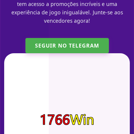
tem acesso a promoções incríveis e uma
experiência de jogo inigualável. Junte-se aos
vencedores agora!
SEGUIR NO TELEGRAM