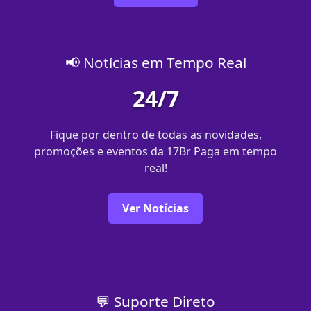
📢 Notícias em Tempo Real
24/7
Fique por dentro de todas as novidades,
promoções e eventos da 17Br Paga em tempo
real!
Ver Notícias
💬 Suporte Direto