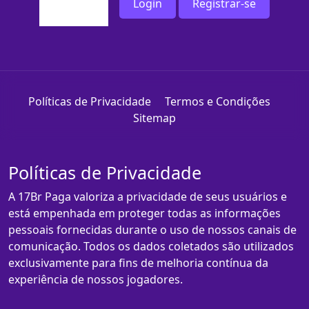
Login
Registrar-se
Políticas de Privacidade
Termos e Condições
Sitemap
Políticas de Privacidade
A 17Br Paga valoriza a privacidade de seus usuários e
está empenhada em proteger todas as informações
pessoais fornecidas durante o uso de nossos canais de
comunicação. Todos os dados coletados são utilizados
exclusivamente para fins de melhoria contínua da
experiência de nossos jogadores.