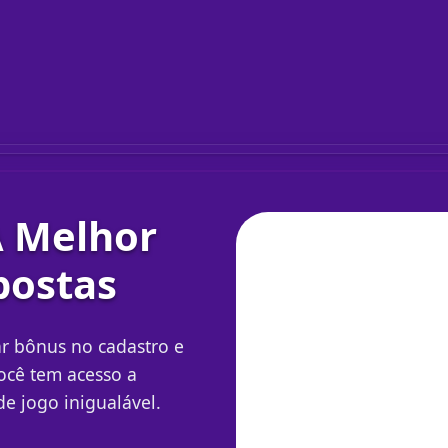
A Melhor
postas
r bônus no cadastro e
ocê tem acesso a
e jogo inigualável.