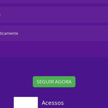
a
aticamente
SEGUIR AGORA
Acessos