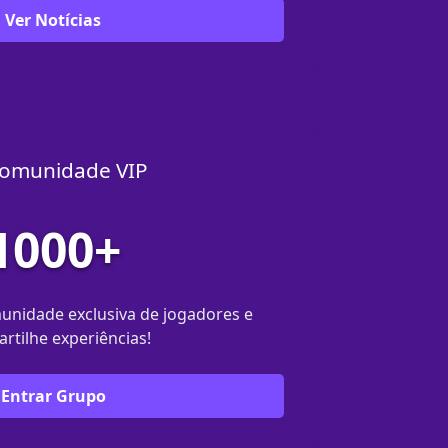
Ver Notícias
Comunidade VIP
1000+
unidade exclusiva de jogadores e
rtilhe experiências!
Entrar Grupo