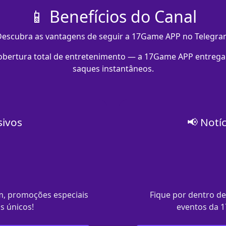
📱 Benefícios do Canal
escubra as vantagens de seguir a 17Game APP no Telegr
obertura total de entretenimento — a 17Game APP entrega
saques instantâneos.
sivos
📢 Notí
m, promoções especiais
Fique por dentro d
s únicos!
eventos da 