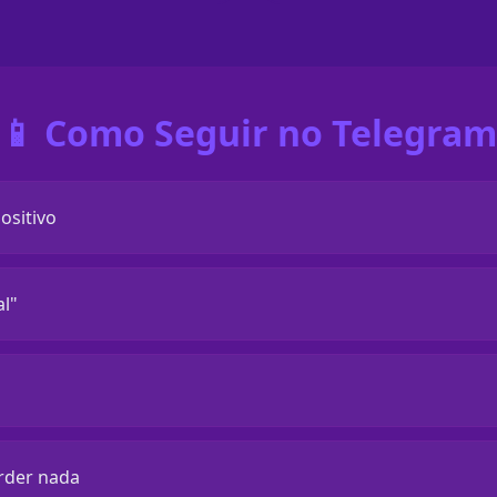
📱 Como Seguir no Telegram
ositivo
l"
erder nada