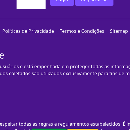
Políticas de Privacidade
Termos e Condições
Sitemap
de
us usuários e está empenhada em proteger todas as informa
os coletados são utilizados exclusivamente para fins de m
speitar todas as regras e regulamentos estabelecidos. É i