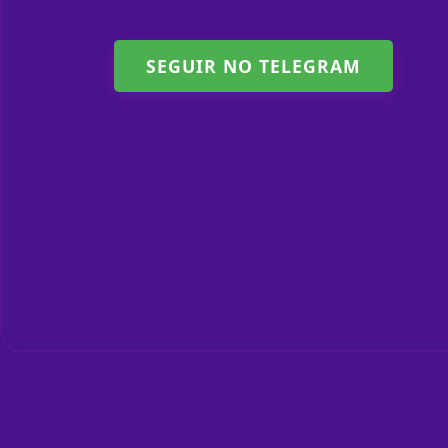
SEGUIR NO TELEGRAM