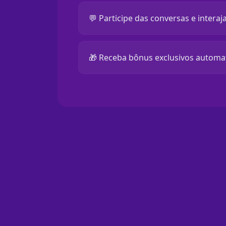
💬 Participe das conversas e interaj
🎁 Receba bônus exclusivos autom