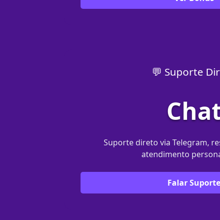
💬 Suporte Di
Cha
Suporte direto via Telegram, r
atendimento persona
Falar Suport