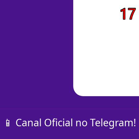
📱 Canal Oficial no Telegram!