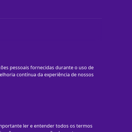
ções pessoais fornecidas durante o uso de
elhoria contínua da experiência de nossos
mportante ler e entender todos os termos