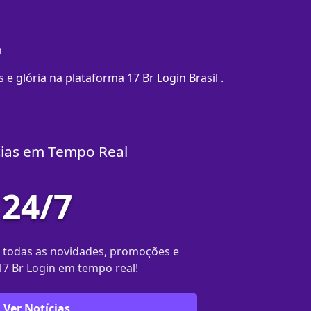
m
e glória na plataforma 17 Br Login Brasil .
cias em Tempo Real
24/7
e todas as novidades, promoções e
17 Br Login em tempo real!
Ver Notícias