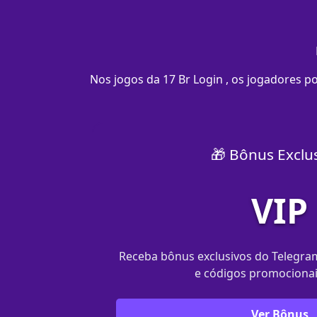
Nos jogos da 17 Br Login , os jogadores po
🎁 Bônus Exclu
VIP
Receba bônus exclusivos do Telegra
e códigos promocionai
Ver Bônus