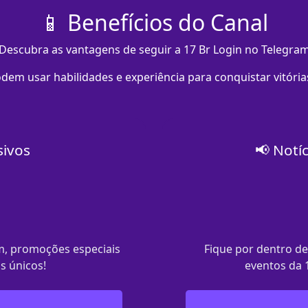
📱 Benefícios do Canal
Descubra as vantagens de seguir a 17 Br Login no Telegra
dem usar habilidades e experiência para conquistar vitórias 
sivos
📢 Notí
m, promoções especiais
Fique por dentro d
s únicos!
eventos da 