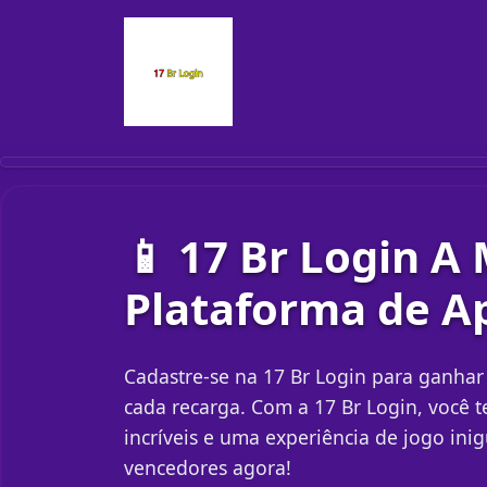
📱 17 Br Login A
Plataforma de A
Cadastre-se na 17 Br Login para ganha
cada recarga. Com a 17 Br Login, você
incríveis e uma experiência de jogo inig
vencedores agora!