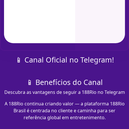
📱 Canal Oficial no Telegram!
📱 Benefícios do Canal
Descubra as vantagens de seguir a 188Rio no Telegram
A 188Rio continua criando valor — a plataforma 188Rio
Brasil é centrada no cliente e caminha para ser
referência global em entretenimento.