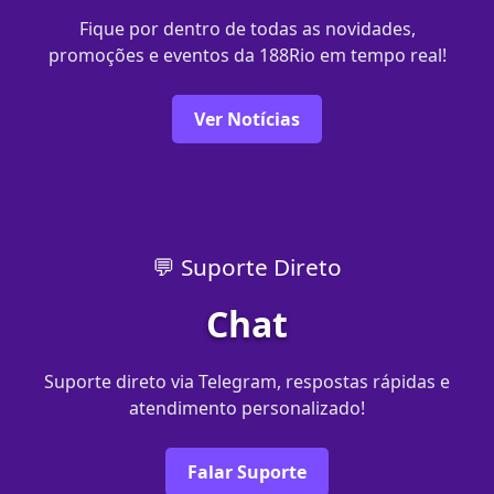
Fique por dentro de todas as novidades,
promoções e eventos da 188Rio em tempo real!
Ver Notícias
💬 Suporte Direto
Chat
Suporte direto via Telegram, respostas rápidas e
atendimento personalizado!
Falar Suporte