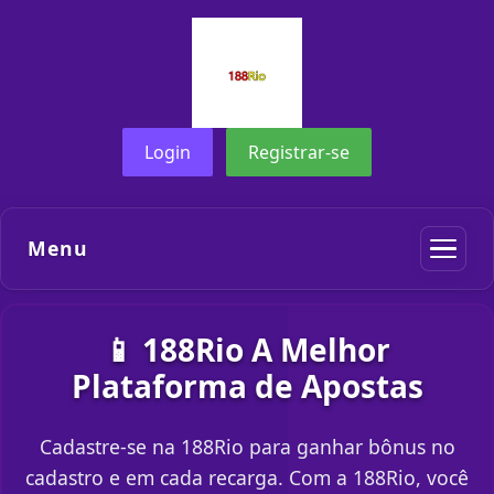
Login
Registrar-se
Menu
📱 188Rio A Melhor
Plataforma de Apostas
Cadastre-se na 188Rio para ganhar bônus no
cadastro e em cada recarga. Com a 188Rio, você