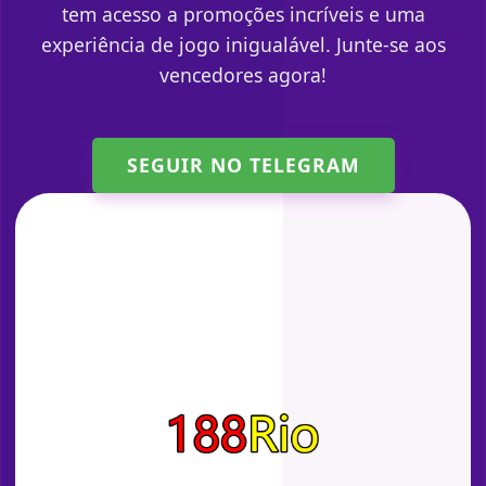
tem acesso a promoções incríveis e uma
experiência de jogo inigualável. Junte-se aos
vencedores agora!
SEGUIR NO TELEGRAM