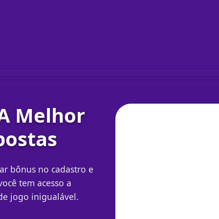
A Melhor
postas
ar bônus no cadastro e
você tem acesso a
e jogo inigualável.