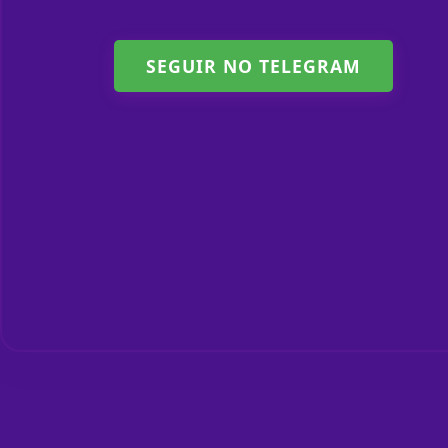
SEGUIR NO TELEGRAM