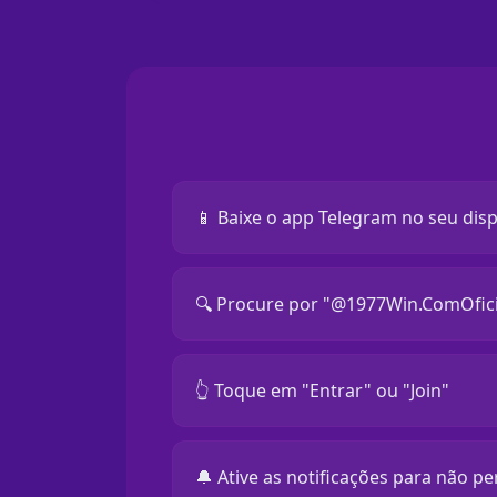
📱 Baixe o app Telegram no seu disp
🔍 Procure por "@1977Win.ComOfici
👆 Toque em "Entrar" ou "Join"
🔔 Ative as notificações para não p