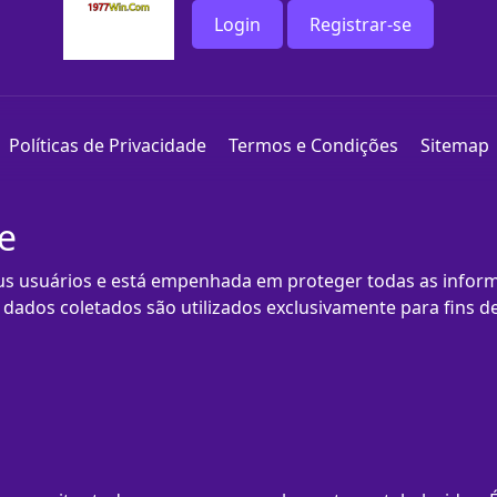
Login
Registrar-se
Políticas de Privacidade
Termos e Condições
Sitemap
de
eus usuários e está empenhada em proteger todas as infor
dados coletados são utilizados exclusivamente para fins d