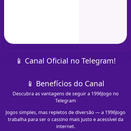
📱 Canal Oficial no Telegram!
📱 Benefícios do Canal
Descubra as vantagens de seguir a 1996Jogo no
Telegram
Jogos simples, mas repletos de diversão — a 1996Jogo
trabalha para ser o cassino mais justo e acessível da
internet.