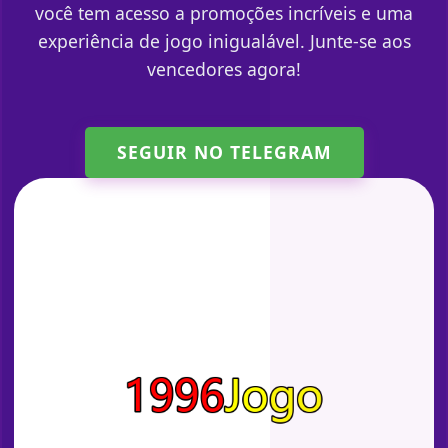
você tem acesso a promoções incríveis e uma
experiência de jogo inigualável. Junte-se aos
vencedores agora!
SEGUIR NO TELEGRAM