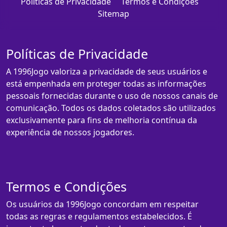
Políticas de Privacidade
Termos e Condições
Sitemap
Políticas de Privacidade
A 1996Jogo valoriza a privacidade de seus usuários e
está empenhada em proteger todas as informações
pessoais fornecidas durante o uso de nossos canais de
comunicação. Todos os dados coletados são utilizados
exclusivamente para fins de melhoria contínua da
experiência de nossos jogadores.
Termos e Condições
Os usuários da 1996Jogo concordam em respeitar
todas as regras e regulamentos estabelecidos. É