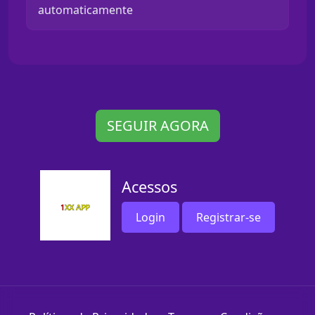
automaticamente
SEGUIR AGORA
Acessos
Login
Registrar-se