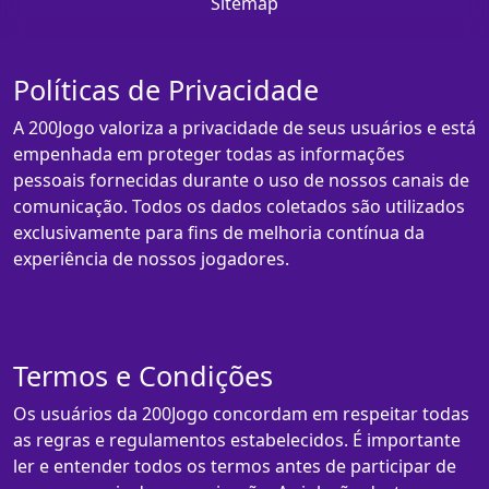
Sitemap
Políticas de Privacidade
A 200Jogo valoriza a privacidade de seus usuários e está
empenhada em proteger todas as informações
pessoais fornecidas durante o uso de nossos canais de
comunicação. Todos os dados coletados são utilizados
exclusivamente para fins de melhoria contínua da
experiência de nossos jogadores.
Termos e Condições
Os usuários da 200Jogo concordam em respeitar todas
as regras e regulamentos estabelecidos. É importante
ler e entender todos os termos antes de participar de