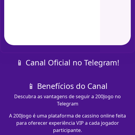
📱 Canal Oficial no Telegram!
📱 Benefícios do Canal
Descubra as vantagens de seguir a 200Jogo no
Telegram
A 200Jogo é uma plataforma de cassino online feita
para oferecer experiência VIP a cada jogador
participante.