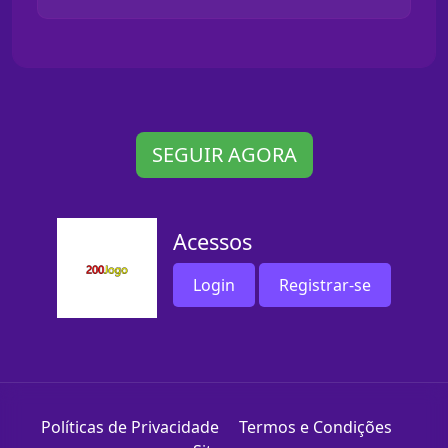
SEGUIR AGORA
Acessos
Login
Registrar-se
Políticas de Privacidade
Termos e Condições