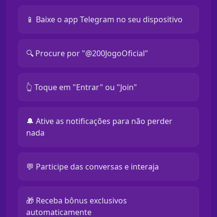
📱 Baixe o app Telegram no seu dispositivo
🔍 Procure por "@200JogoOficial"
👆 Toque em "Entrar" ou "Join"
🔔 Ative as notificações para não perder
nada
💬 Participe das conversas e interaja
🎁 Receba bônus exclusivos
automaticamente