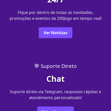
Fique por dentro de todas as novidades,
promoções e eventos da 200Jogo em tempo real!
Ver Notícias
💬 Suporte Direto
Chat
Suporte direto via Telegram, respostas rápidas e
atendimento personalizado!