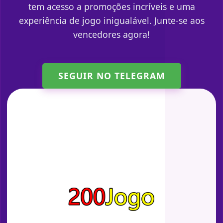
tem acesso a promoções incríveis e uma
experiência de jogo inigualável. Junte-se aos
vencedores agora!
SEGUIR NO TELEGRAM