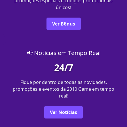
promoções especiais e códigos promocionais
únicos!
Ver Bônus
📢 Notícias em Tempo Real
24/7
Fique por dentro de todas as novidades,
promoções e eventos da 2010 Game em tempo
real!
Ver Notícias