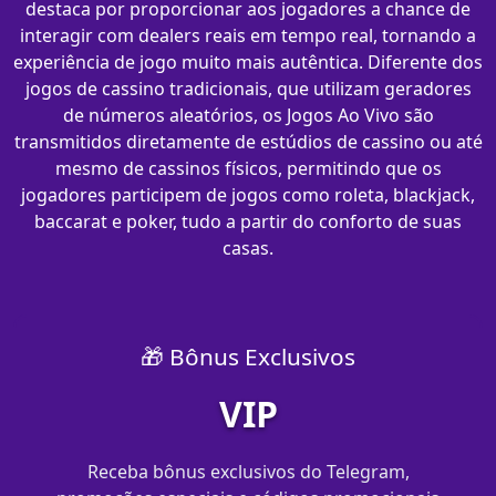
destaca por proporcionar aos jogadores a chance de
interagir com dealers reais em tempo real, tornando a
experiência de jogo muito mais autêntica. Diferente dos
jogos de cassino tradicionais, que utilizam geradores
de números aleatórios, os Jogos Ao Vivo são
transmitidos diretamente de estúdios de cassino ou até
mesmo de cassinos físicos, permitindo que os
jogadores participem de jogos como roleta, blackjack,
baccarat e poker, tudo a partir do conforto de suas
casas.
🎁 Bônus Exclusivos
VIP
Receba bônus exclusivos do Telegram,