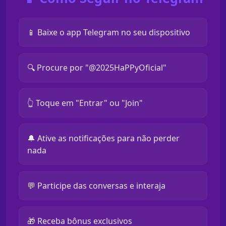
📱 Baixe o app Telegram no seu dispositivo
🔍 Procure por "@2025HaPPyOficial"
👆 Toque em "Entrar" ou "Join"
🔔 Ative as notificações para não perder
nada
💬 Participe das conversas e interaja
🎁 Receba bônus exclusivos