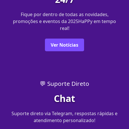
Fique por dentro de todas as novidades,
promoções e eventos da 2025HaPPy em tempo
real!
Ver Notícias
💬 Suporte Direto
Chat
Suporte direto via Telegram, respostas rápidas e
atendimento personalizado!