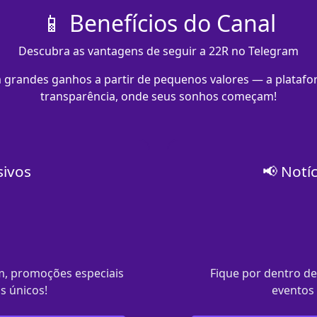
📱 Benefícios do Canal
Descubra as vantagens de seguir a 22R no Telegram
 grandes ganhos a partir de pequenos valores — a plataforma
transparência, onde seus sonhos começam!
sivos
📢 Notí
m, promoções especiais
Fique por dentro d
s únicos!
eventos