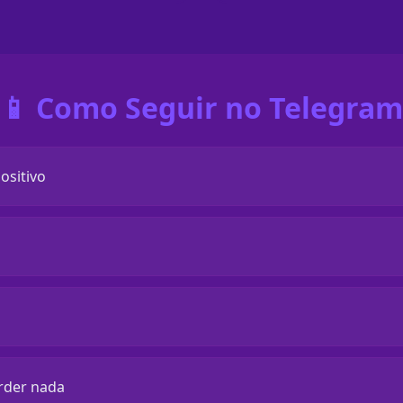
📱 Como Seguir no Telegram
ositivo
erder nada