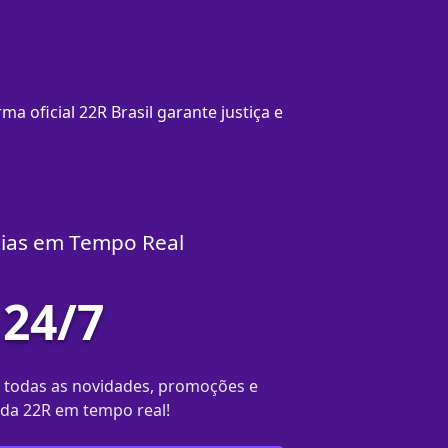
 oficial 22R Brasil garante justiça e
cias em Tempo Real
24/7
e todas as novidades, promoções e
 da 22R em tempo real!