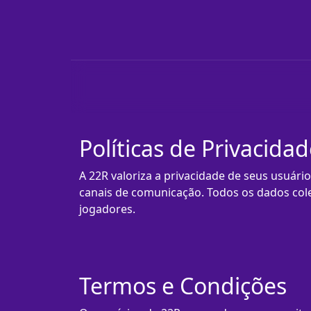
Políticas de Privacida
A 22R valoriza a privacidade de seus usuár
canais de comunicação. Todos os dados cole
jogadores.
Termos e Condições