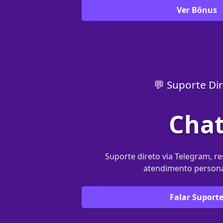
Ver Bônus
💬 Suporte Di
Cha
Suporte direto via Telegram, r
atendimento persona
Falar Suport