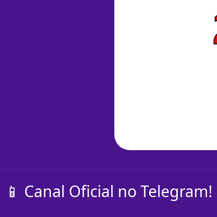
📱 Canal Oficial no Telegram!