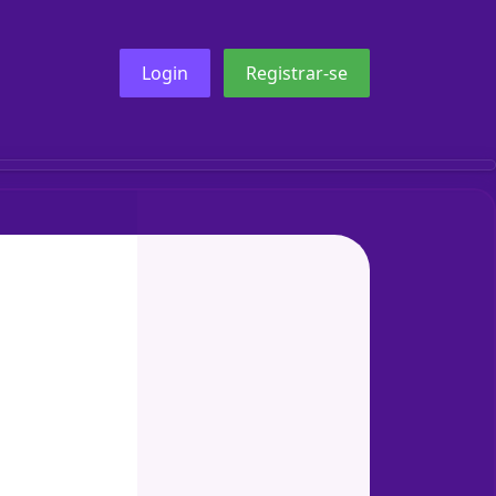
Login
Registrar-se