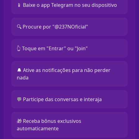
📱 Baixe o app Telegram no seu dispositivo
🔍 Procure por "@237NOficial"
👆 Toque em "Entrar" ou "Join"
🔔 Ative as notificações para não perder
nada
💬 Participe das conversas e interaja
🎁 Receba bônus exclusivos
automaticamente