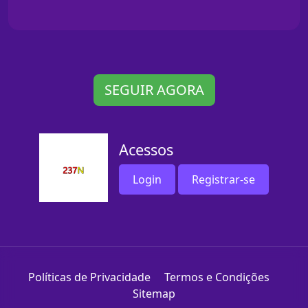
SEGUIR AGORA
Acessos
Login
Registrar-se
Políticas de Privacidade
Termos e Condições
Sitemap