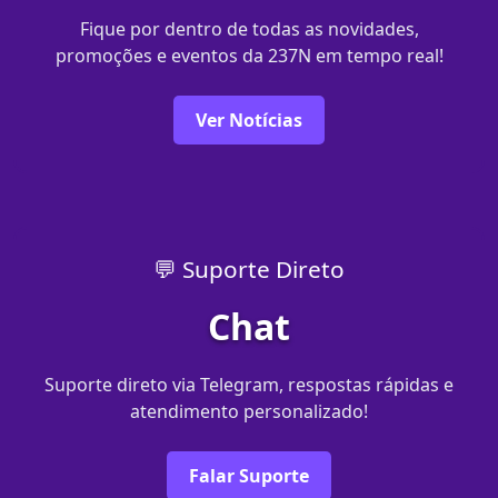
Fique por dentro de todas as novidades,
promoções e eventos da 237N em tempo real!
Ver Notícias
💬 Suporte Direto
Chat
Suporte direto via Telegram, respostas rápidas e
atendimento personalizado!
Falar Suporte