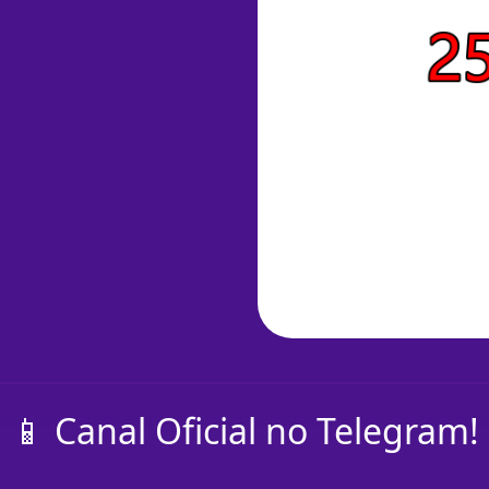
📱 Canal Oficial no Telegram!