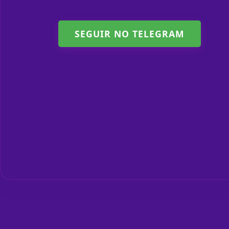
SEGUIR NO TELEGRAM