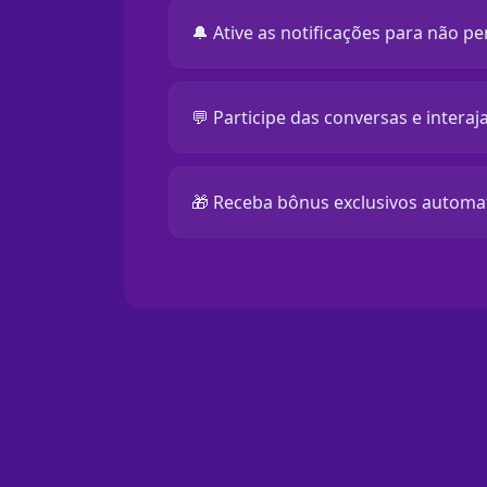
🔔 Ative as notificações para não p
💬 Participe das conversas e interaj
🎁 Receba bônus exclusivos autom