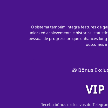
O sistema também integra features de gam
unlocked achievements e historical statisti
pessoal de progression que enhances long
outcomes in
🎁 Bônus Exclu
VIP
Receba bônus exclusivos do Telegra