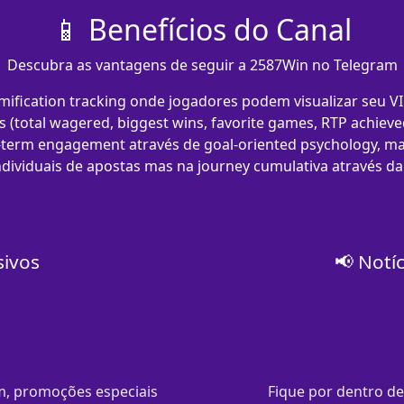
📱 Benefícios do Canal
Descubra as vantagens de seguir a 2587Win no Telegram
ification tracking onde jogadores podem visualizar seu VI
cs (total wagered, biggest wins, favorite games, RTP achie
-term engagement através de goal-oriented psychology, m
dividuais de apostas mas na journey cumulativa através da
sivos
📢 Notí
m, promoções especiais
Fique por dentro d