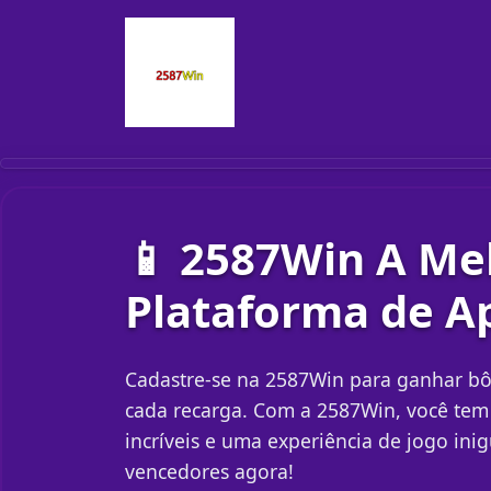
📱 2587Win A Me
Plataforma de A
Cadastre-se na 2587Win para ganhar bô
cada recarga. Com a 2587Win, você tem
incríveis e uma experiência de jogo inig
vencedores agora!