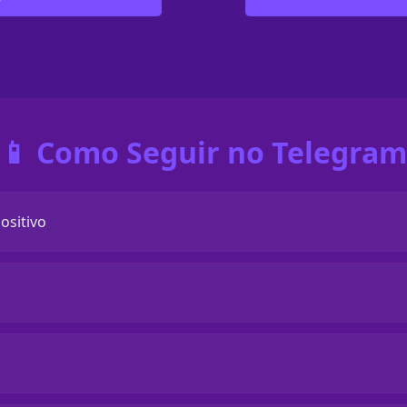
📱 Como Seguir no Telegram
ositivo