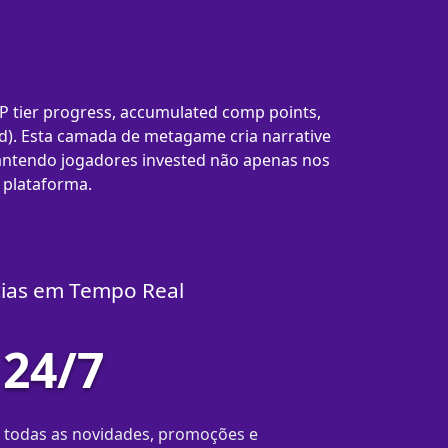
P tier progress, accumulated comp points,
ved). Esta camada de metagame cria narrative
antendo jogadores invested não apenas nos
 plataforma.
cias em Tempo Real
24/7
e todas as novidades, promoções e