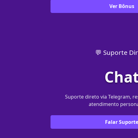
Ver Bônus
💬 Suporte Di
Cha
Suporte direto via Telegram, r
atendimento persona
Falar Suport