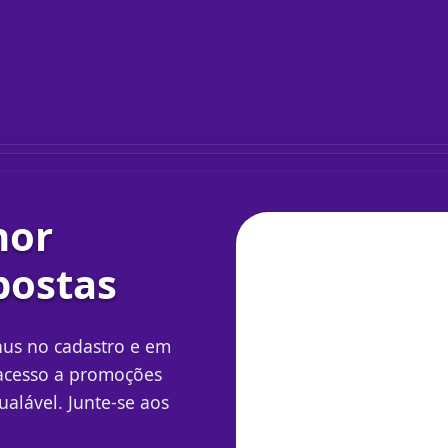
hor
postas
nus no cadastro e em
 acesso a promoções
ualável. Junte-se aos