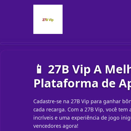
📱 27B Vip A Mel
Plataforma de A
Cadastre-se na 27B Vip para ganhar bô
cada recarga. Com a 27B Vip, você tem
incríveis e uma experiência de jogo inig
vencedores agora!