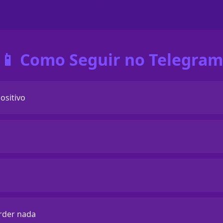
📱 Como Seguir no Telegram
ositivo
erder nada