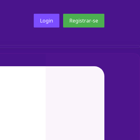
Login
Registrar-se