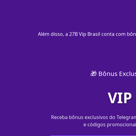
Além disso, a 27B Vip Brasil conta com bô
🎁 Bônus Exclu
VIP
Receba bônus exclusivos do Telegra
e códigos promocionai