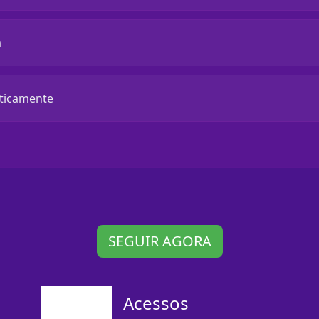
a
aticamente
SEGUIR AGORA
Acessos