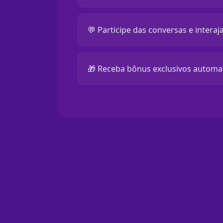
💬 Participe das conversas e interaj
🎁 Receba bônus exclusivos autom