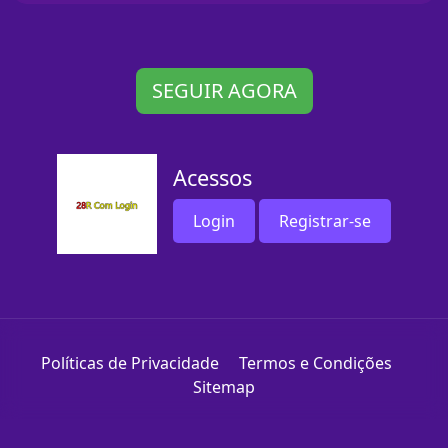
SEGUIR AGORA
Acessos
Login
Registrar-se
Políticas de Privacidade
Termos e Condições
Sitemap