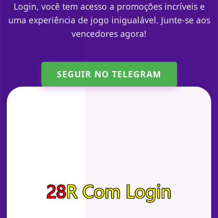
Login, você tem acesso a promoções incríveis e
uma experiência de jogo inigualável. Junte-se aos
vencedores agora!
SEGUIR NO TELEGRAM