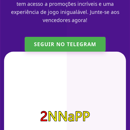
tem acesso a promoções incríveis e uma
experiência de jogo inigualável. Junte-se aos
vencedores agora!
SEGUIR NO TELEGRAM