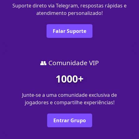
Suporte direto via Telegram, respostas rápidas e
atendimento personalizado!
Falar Suporte
👥 Comunidade VIP
1000+
Junte-se a uma comunidade exclusiva de
jogadores e compartilhe experiências!
Entrar Grupo