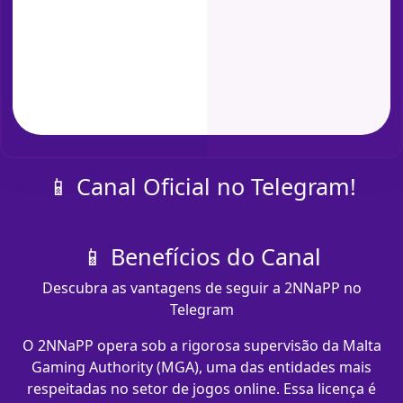
📱 Canal Oficial no Telegram!
📱 Benefícios do Canal
Descubra as vantagens de seguir a 2NNaPP no
Telegram
O 2NNaPP opera sob a rigorosa supervisão da Malta
Gaming Authority (MGA), uma das entidades mais
respeitadas no setor de jogos online. Essa licença é