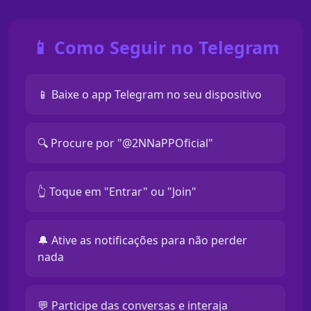
📱 Como Seguir no Telegram
📱 Baixe o app Telegram no seu dispositivo
🔍 Procure por "@2NNaPPOficial"
👆 Toque em "Entrar" ou "Join"
🔔 Ative as notificações para não perder
nada
💬 Participe das conversas e interaja