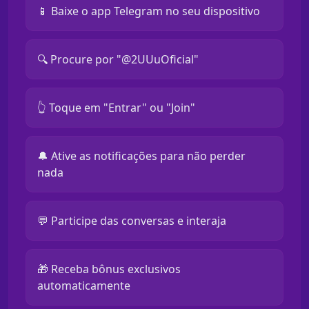
📱 Baixe o app Telegram no seu dispositivo
🔍 Procure por "@2UUuOficial"
👆 Toque em "Entrar" ou "Join"
🔔 Ative as notificações para não perder
nada
💬 Participe das conversas e interaja
🎁 Receba bônus exclusivos
automaticamente