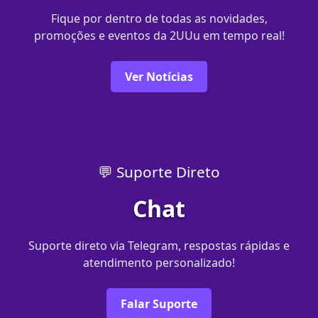
Fique por dentro de todas as novidades,
promoções e eventos da 2UUu em tempo real!
Ver Notícias
💬 Suporte Direto
Chat
Suporte direto via Telegram, respostas rápidas e
atendimento personalizado!
Falar Suporte