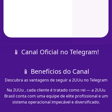
📱 Canal Oficial no Telegram!
📱 Benefícios do Canal
Descubra as vantagens de seguir a 2UUu no Telegram
Na 2UUu , cada cliente é tratado como rei — a 2UUu
Brasil conta com uma equipe de elite profissional e um
sistema operacional impecável e diversificado.