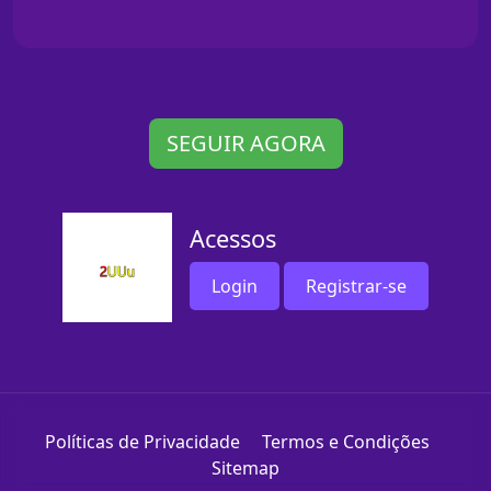
SEGUIR AGORA
Acessos
Login
Registrar-se
Políticas de Privacidade
Termos e Condições
Sitemap