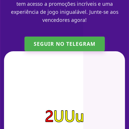
tem acesso a promoções incríveis e uma
experiência de jogo inigualável. Junte-se aos
vencedores agora!
SEGUIR NO TELEGRAM