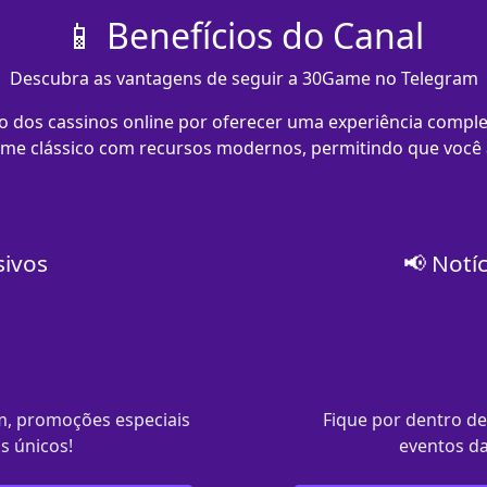
📱 Benefícios do Canal
Descubra as vantagens de seguir a 30Game no Telegram
 dos cassinos online por oferecer uma experiência comple
rme clássico com recursos modernos, permitindo que você
sivos
📢 Notí
m, promoções especiais
Fique por dentro d
s únicos!
eventos d