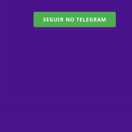
SEGUIR NO TELEGRAM