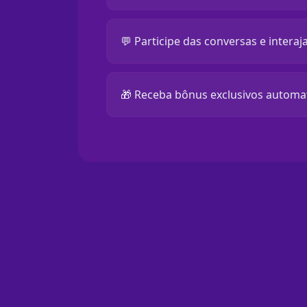
💬 Participe das conversas e interaj
🎁 Receba bônus exclusivos autom