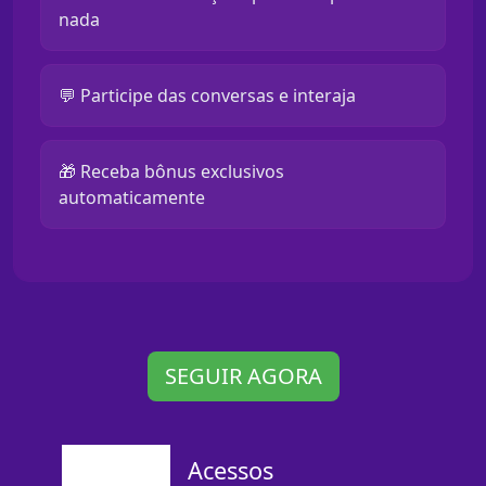
nada
💬 Participe das conversas e interaja
🎁 Receba bônus exclusivos
automaticamente
SEGUIR AGORA
Acessos