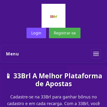
Login
Registrar-se
Menu
📱 33Brl A Melhor Plataforma
de Apostas
Cadastre-se na 33Brl para ganhar bônus no
cadastro e em cada recarga. Com a 33Brl, você