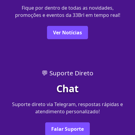
Fique por dentro de todas as novidades,
promoções e eventos da 33Brl em tempo real!
Ver Notícias
💬 Suporte Direto
Chat
Suporte direto via Telegram, respostas rápidas e
atendimento personalizado!
Falar Suporte