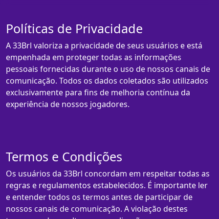
Políticas de Privacidade
A 33Brl valoriza a privacidade de seus usuários e está
empenhada em proteger todas as informações
pessoais fornecidas durante o uso de nossos canais de
comunicação. Todos os dados coletados são utilizados
exclusivamente para fins de melhoria contínua da
experiência de nossos jogadores.
Termos e Condições
Os usuários da 33Brl concordam em respeitar todas as
regras e regulamentos estabelecidos. É importante ler
e entender todos os termos antes de participar de
nossos canais de comunicação. A violação destes