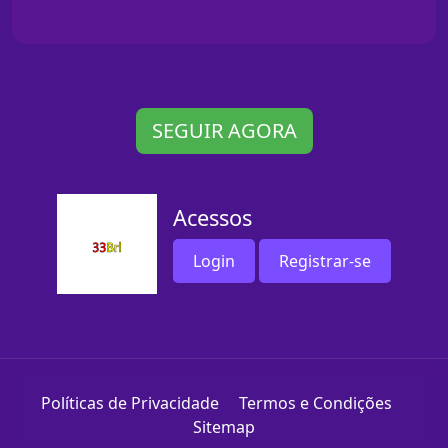
SEGUIR AGORA
Acessos
Login
Registrar-se
Políticas de Privacidade
Termos e Condições
Sitemap