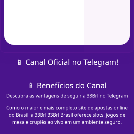
📱 Canal Oficial no Telegram!
📱 Benefícios do Canal
Descubra as vantagens de seguir a 33Brl no Telegram
Como o maior e mais completo site de apostas online
do Brasil, a 33Brl 33Brl Brasil oferece slots, jogos de
mesa e crupiês ao vivo em um ambiente seguro.