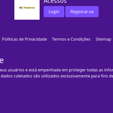
Acessos
Login
Registrar-se
Políticas de Privacidade
Termos e Condições
Sitemap
de
 seus usuários e está empenhada em proteger todas as inf
dados coletados são utilizados exclusivamente para fins d