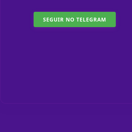
SEGUIR NO TELEGRAM