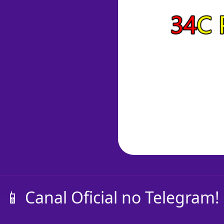
📱 Canal Oficial no Telegram!