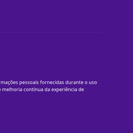
ormações pessoais fornecidas durante o uso
e melhoria contínua da experiência de