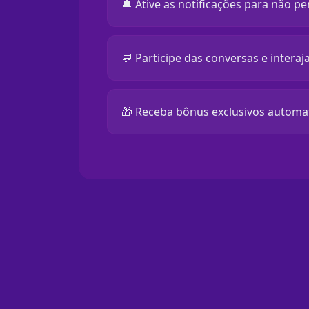
🔔 Ative as notificações para não p
💬 Participe das conversas e interaj
🎁 Receba bônus exclusivos autom