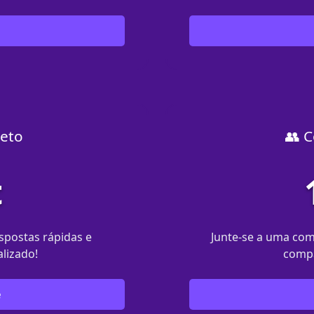
reto
👥 
t
espostas rápidas e
Junte-se a uma com
lizado!
compa
e