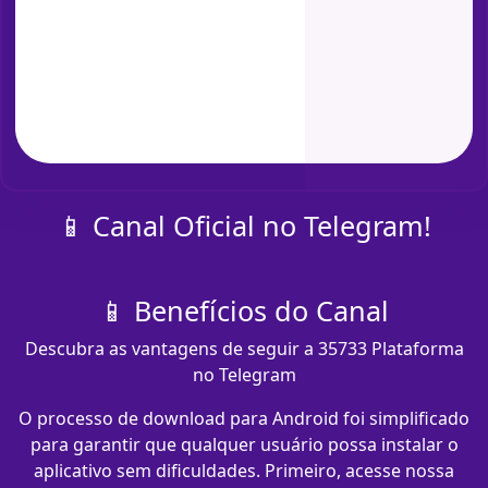
📱 Canal Oficial no Telegram!
📱 Benefícios do Canal
Descubra as vantagens de seguir a 35733 Plataforma
no Telegram
O processo de download para Android foi simplificado
para garantir que qualquer usuário possa instalar o
aplicativo sem dificuldades. Primeiro, acesse nossa