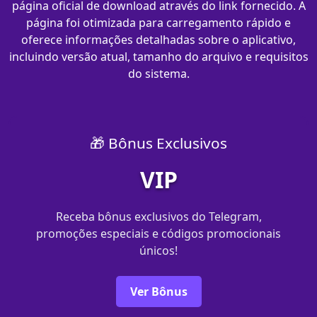
página oficial de download através do link fornecido. A
página foi otimizada para carregamento rápido e
oferece informações detalhadas sobre o aplicativo,
incluindo versão atual, tamanho do arquivo e requisitos
do sistema.
🎁 Bônus Exclusivos
VIP
Receba bônus exclusivos do Telegram,
promoções especiais e códigos promocionais
únicos!
Ver Bônus