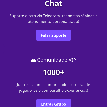
Chat
Suporte direto via Telegram, respostas rápidas e
atendimento personalizado!
Falar Suporte
👥 Comunidade VIP
1000+
Junte-se a uma comunidade exclusiva de
jogadores e compartilhe experiências!
Entrar Grupo