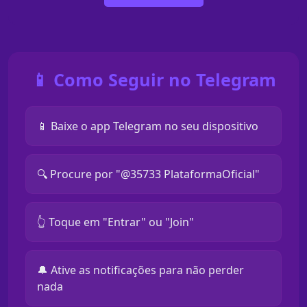
📱 Como Seguir no Telegram
📱 Baixe o app Telegram no seu dispositivo
🔍 Procure por "@35733 PlataformaOficial"
👆 Toque em "Entrar" ou "Join"
🔔 Ative as notificações para não perder
nada