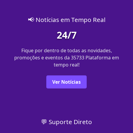
📢 Notícias em Tempo Real
24/7
Fique por dentro de todas as novidades,
promoções e eventos da 35733 Plataforma em
tempo real!
Ver Notícias
💬 Suporte Direto