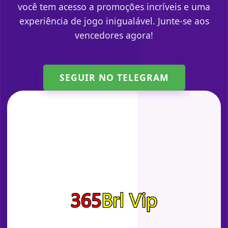
você tem acesso a promoções incríveis e uma
experiência de jogo inigualável. Junte-se aos
vencedores agora!
SEGUIR NO TELEGRAM