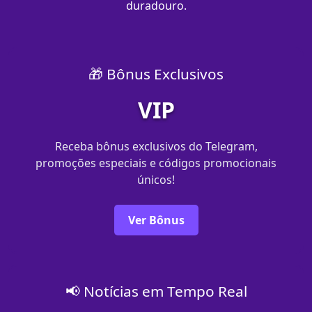
duradouro.
🎁 Bônus Exclusivos
VIP
Receba bônus exclusivos do Telegram,
promoções especiais e códigos promocionais
únicos!
Ver Bônus
📢 Notícias em Tempo Real