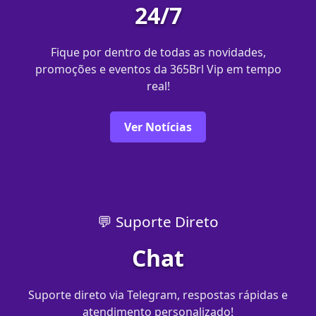
24/7
Fique por dentro de todas as novidades,
promoções e eventos da 365Brl Vip em tempo
real!
Ver Notícias
💬 Suporte Direto
Chat
Suporte direto via Telegram, respostas rápidas e
atendimento personalizado!