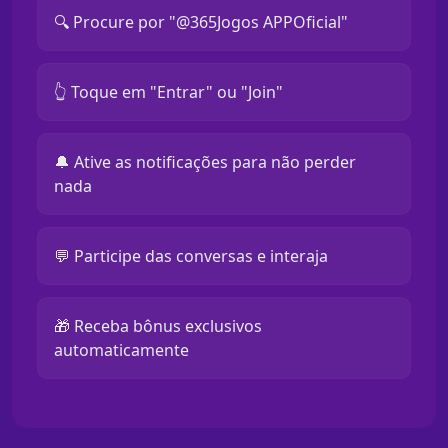
🔍 Procure por "@365Jogos APPOficial"
👆 Toque em "Entrar" ou "Join"
🔔 Ative as notificações para não perder
nada
💬 Participe das conversas e interaja
🎁 Receba bônus exclusivos
automaticamente