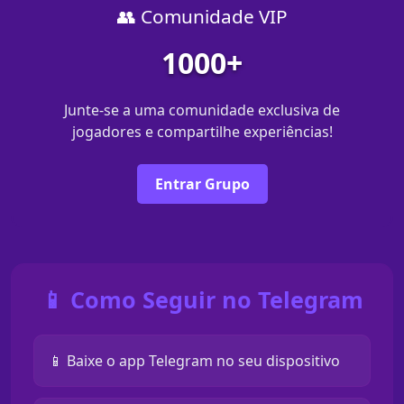
👥 Comunidade VIP
1000+
Junte-se a uma comunidade exclusiva de
jogadores e compartilhe experiências!
Entrar Grupo
📱 Como Seguir no Telegram
📱 Baixe o app Telegram no seu dispositivo