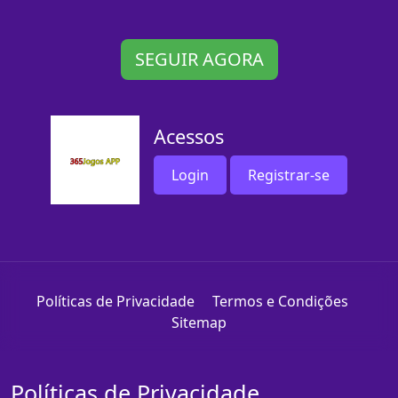
SEGUIR AGORA
Acessos
Login
Registrar-se
Políticas de Privacidade
Termos e Condições
Sitemap
Políticas de Privacidade