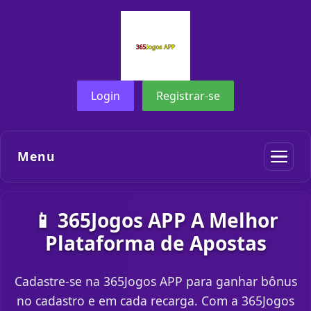
Login
Registrar-se
Menu
📱 365Jogos APP A Melhor
Plataforma de Apostas
Cadastre-se na 365Jogos APP para ganhar bônus
no cadastro e em cada recarga. Com a 365Jogos