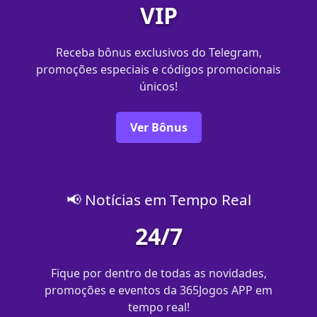
VIP
Receba bônus exclusivos do Telegram,
promoções especiais e códigos promocionais
únicos!
Ver Bônus
📢 Notícias em Tempo Real
24/7
Fique por dentro de todas as novidades,
promoções e eventos da 365Jogos APP em
tempo real!