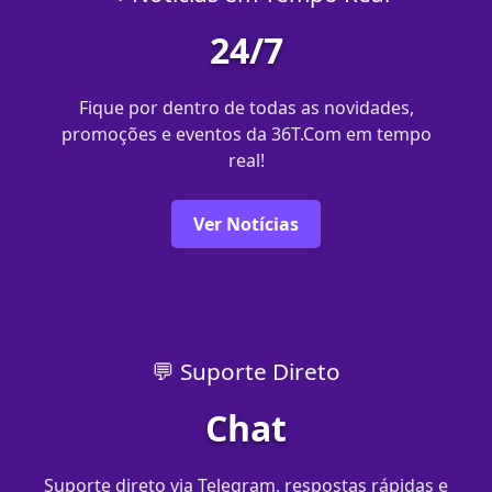
24/7
Fique por dentro de todas as novidades,
promoções e eventos da 36T.Com em tempo
real!
Ver Notícias
💬 Suporte Direto
Chat
Suporte direto via Telegram, respostas rápidas e