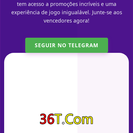
tem acesso a promoções incríveis e uma
experiência de jogo inigualável. Junte-se aos
vencedores agora!
SEGUIR NO TELEGRAM