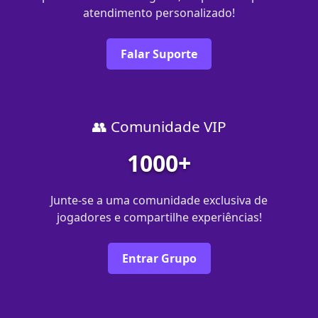
atendimento personalizado!
Falar Suporte
👥 Comunidade VIP
1000+
Junte-se a uma comunidade exclusiva de
jogadores e compartilhe experiências!
Entrar Grupo