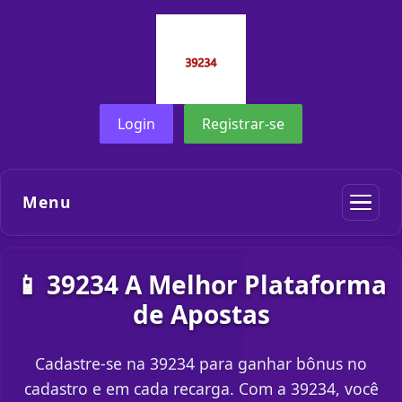
Login
Registrar-se
Menu
📱 39234 A Melhor Plataforma
de Apostas
Cadastre-se na 39234 para ganhar bônus no
cadastro e em cada recarga. Com a 39234, você