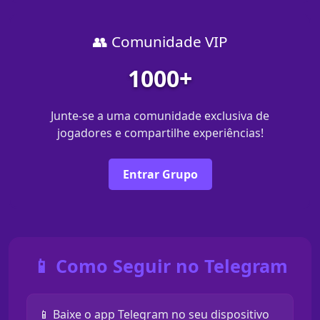
👥 Comunidade VIP
1000+
Junte-se a uma comunidade exclusiva de
jogadores e compartilhe experiências!
Entrar Grupo
📱 Como Seguir no Telegram
📱 Baixe o app Telegram no seu dispositivo