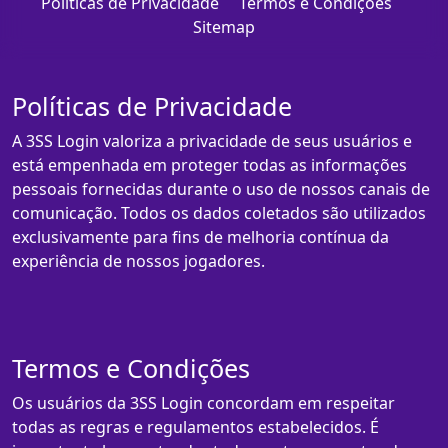
Políticas de Privacidade
Termos e Condições
Sitemap
Políticas de Privacidade
A 3SS Login valoriza a privacidade de seus usuários e
está empenhada em proteger todas as informações
pessoais fornecidas durante o uso de nossos canais de
comunicação. Todos os dados coletados são utilizados
exclusivamente para fins de melhoria contínua da
experiência de nossos jogadores.
Termos e Condições
Os usuários da 3SS Login concordam em respeitar
todas as regras e regulamentos estabelecidos. É