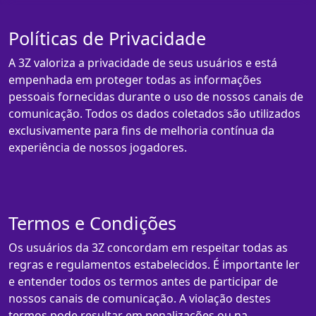
Políticas de Privacidade
A 3Z valoriza a privacidade de seus usuários e está
empenhada em proteger todas as informações
pessoais fornecidas durante o uso de nossos canais de
comunicação. Todos os dados coletados são utilizados
exclusivamente para fins de melhoria contínua da
experiência de nossos jogadores.
Termos e Condições
Os usuários da 3Z concordam em respeitar todas as
regras e regulamentos estabelecidos. É importante ler
e entender todos os termos antes de participar de
nossos canais de comunicação. A violação destes
termos pode resultar em penalizações ou na