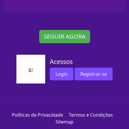
SEGUIR AGORA
Acessos
Login
Registrar-se
Políticas de Privacidade
Termos e Condições
Sitemap