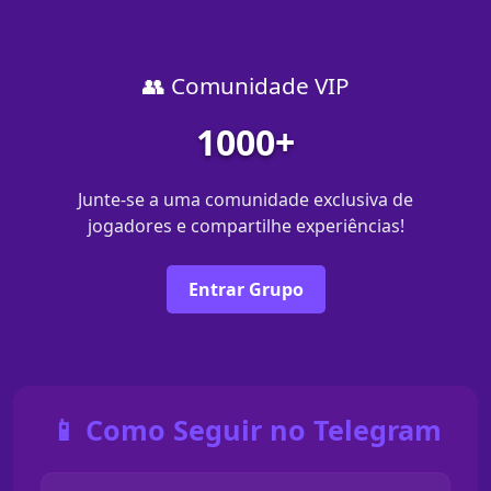
👥 Comunidade VIP
1000+
Junte-se a uma comunidade exclusiva de
jogadores e compartilhe experiências!
Entrar Grupo
📱 Como Seguir no Telegram