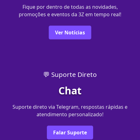
Fique por dentro de todas as novidades,
promoções e eventos da 3Z em tempo real!
Ver Notícias
💬 Suporte Direto
Chat
Suporte direto via Telegram, respostas rápidas e
atendimento personalizado!
Falar Suporte