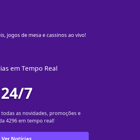
s, jogos de mesa e cassinos ao vivo!
cias em Tempo Real
24/7
e todas as novidades, promoções e
da 4296 em tempo real!
Ver Notícias