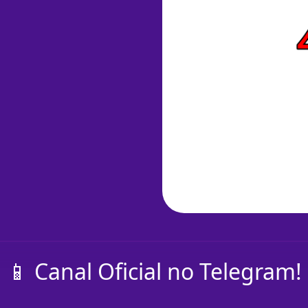
📱 Canal Oficial no Telegram!