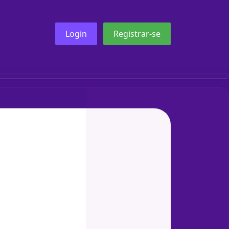
Login
Registrar-se