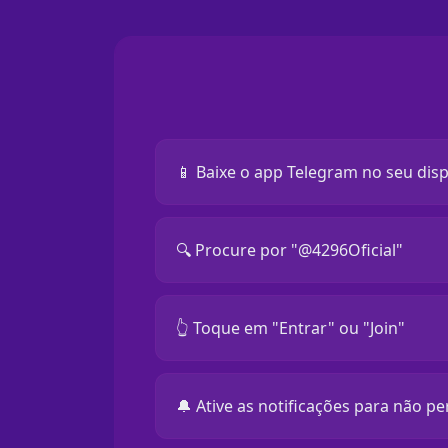
📱 Baixe o app Telegram no seu disp
🔍 Procure por "@4296Oficial"
👆 Toque em "Entrar" ou "Join"
🔔 Ative as notificações para não p