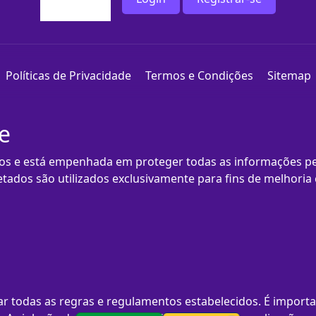
Políticas de Privacidade
Termos e Condições
Sitemap
de
rios e está empenhada em proteger todas as informações p
tados são utilizados exclusivamente para fins de melhoria
 todas as regras e regulamentos estabelecidos. É importa