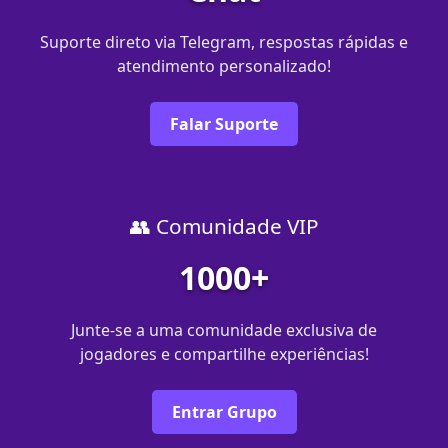
Suporte direto via Telegram, respostas rápidas e
atendimento personalizado!
Falar Suporte
👥 Comunidade VIP
1000+
Junte-se a uma comunidade exclusiva de
jogadores e compartilhe experiências!
Entrar Grupo