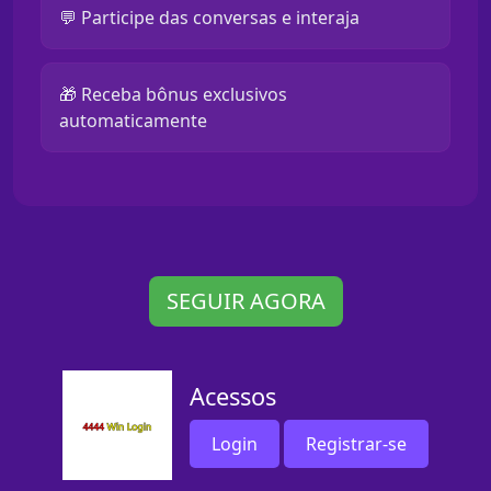
💬 Participe das conversas e interaja
🎁 Receba bônus exclusivos
automaticamente
SEGUIR AGORA
Acessos
Login
Registrar-se