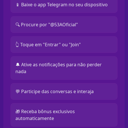
📱 Baixe o app Telegram no seu dispositivo
🔍 Procure por "@53AOficial"
👆 Toque em "Entrar" ou "Join"
🔔 Ative as notificações para não perder
nada
💬 Participe das conversas e interaja
🎁 Receba bônus exclusivos
automaticamente