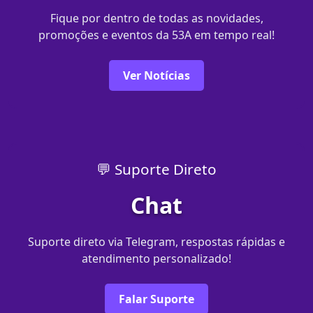
Fique por dentro de todas as novidades,
promoções e eventos da 53A em tempo real!
Ver Notícias
💬 Suporte Direto
Chat
Suporte direto via Telegram, respostas rápidas e
atendimento personalizado!
Falar Suporte