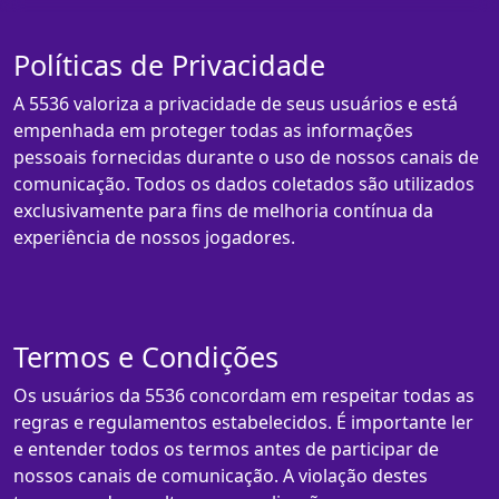
Políticas de Privacidade
A 5536 valoriza a privacidade de seus usuários e está
empenhada em proteger todas as informações
pessoais fornecidas durante o uso de nossos canais de
comunicação. Todos os dados coletados são utilizados
exclusivamente para fins de melhoria contínua da
experiência de nossos jogadores.
Termos e Condições
Os usuários da 5536 concordam em respeitar todas as
regras e regulamentos estabelecidos. É importante ler
e entender todos os termos antes de participar de
nossos canais de comunicação. A violação destes