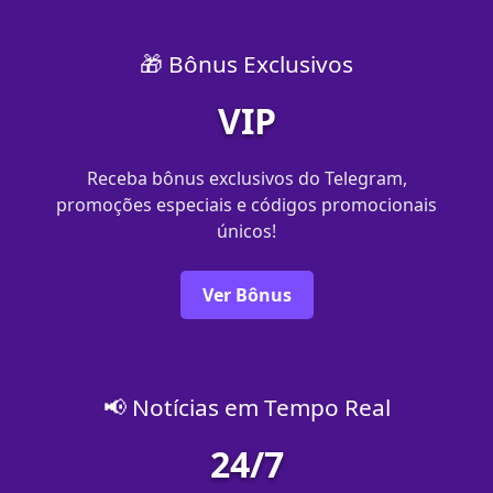
🎁 Bônus Exclusivos
VIP
Receba bônus exclusivos do Telegram,
promoções especiais e códigos promocionais
únicos!
Ver Bônus
📢 Notícias em Tempo Real
24/7