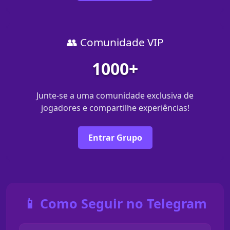
👥 Comunidade VIP
1000+
Junte-se a uma comunidade exclusiva de
jogadores e compartilhe experiências!
Entrar Grupo
📱 Como Seguir no Telegram