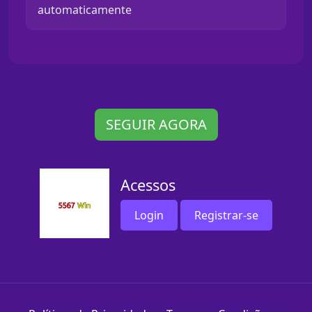
automaticamente
SEGUIR AGORA
Acessos
Login
Registrar-se