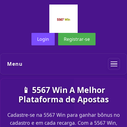
Login
Registrar-se
Menu
📱 5567 Win A Melhor
Plataforma de Apostas
Cadastre-se na 5567 Win para ganhar bônus no
cadastro e em cada recarga. Com a 5567 Win,