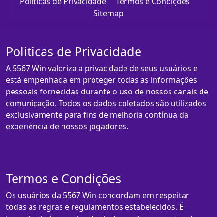
Políticas de Privacidade
Termos e Condições
Sitemap
Políticas de Privacidade
A 5567 Win valoriza a privacidade de seus usuários e
está empenhada em proteger todas as informações
pessoais fornecidas durante o uso de nossos canais de
comunicação. Todos os dados coletados são utilizados
exclusivamente para fins de melhoria contínua da
experiência de nossos jogadores.
Termos e Condições
Os usuários da 5567 Win concordam em respeitar
todas as regras e regulamentos estabelecidos. É