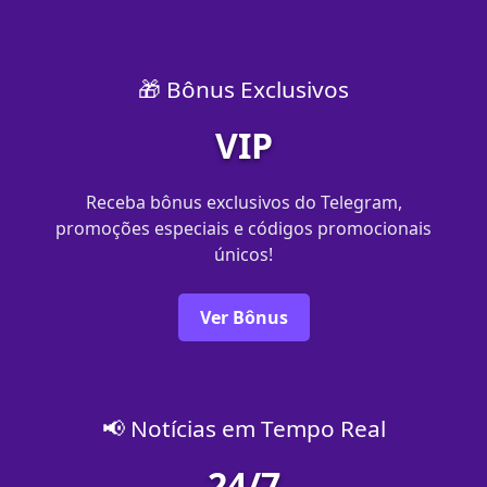
🎁 Bônus Exclusivos
VIP
Receba bônus exclusivos do Telegram,
promoções especiais e códigos promocionais
únicos!
Ver Bônus
📢 Notícias em Tempo Real
24/7