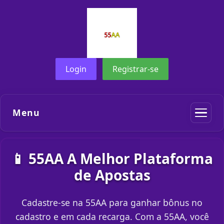
Login
Registrar-se
Menu
📱 55AA A Melhor Plataforma
de Apostas
Cadastre-se na 55AA para ganhar bônus no
cadastro e em cada recarga. Com a 55AA, você