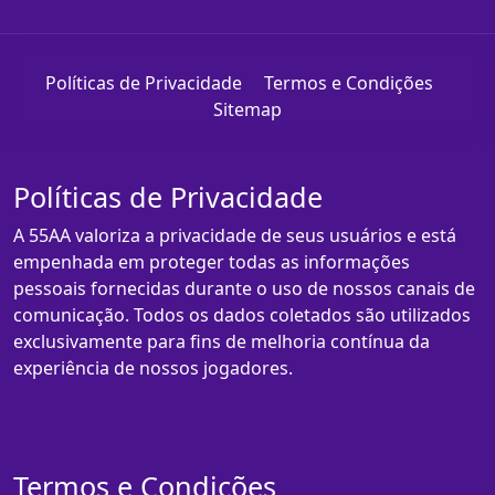
Políticas de Privacidade
Termos e Condições
Sitemap
Políticas de Privacidade
A 55AA valoriza a privacidade de seus usuários e está
empenhada em proteger todas as informações
pessoais fornecidas durante o uso de nossos canais de
comunicação. Todos os dados coletados são utilizados
exclusivamente para fins de melhoria contínua da
experiência de nossos jogadores.
Termos e Condições