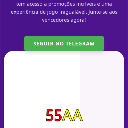
tem acesso a promoções incríveis e uma
experiência de jogo inigualável. Junte-se aos
vencedores agora!
SEGUIR NO TELEGRAM