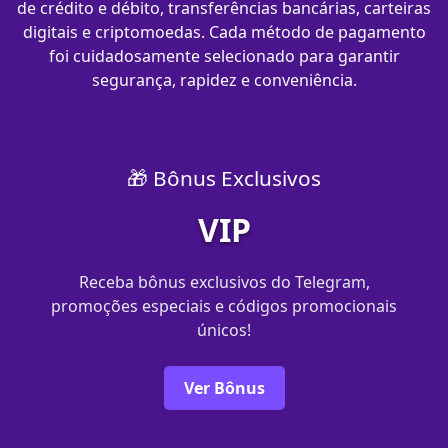
de crédito e débito, transferências bancárias, carteiras
digitais e criptomoedas. Cada método de pagamento
foi cuidadosamente selecionado para garantir
segurança, rapidez e conveniência.
🎁 Bônus Exclusivos
VIP
Receba bônus exclusivos do Telegram,
promoções especiais e códigos promocionais
únicos!
Ver Bônus