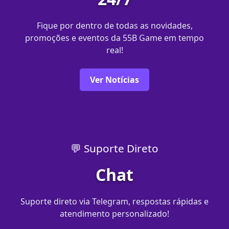
Fique por dentro de todas as novidades,
promoções e eventos da 55B Game em tempo
real!
Ver Notícias
💬 Suporte Direto
Chat
Suporte direto via Telegram, respostas rápidas e
atendimento personalizado!