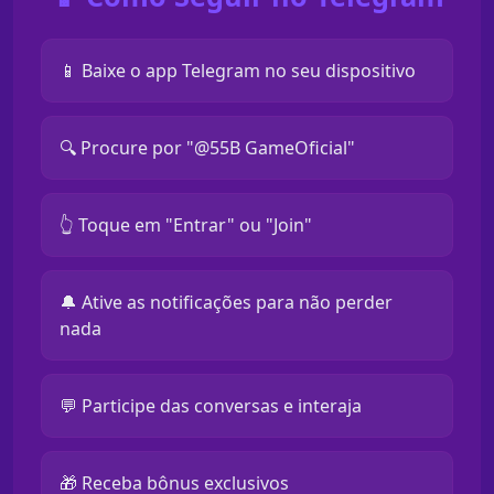
📱 Baixe o app Telegram no seu dispositivo
🔍 Procure por "@55B GameOficial"
👆 Toque em "Entrar" ou "Join"
🔔 Ative as notificações para não perder
nada
💬 Participe das conversas e interaja
🎁 Receba bônus exclusivos