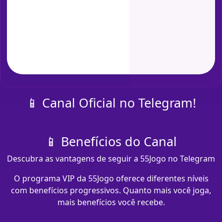
📱 Canal Oficial no Telegram!
📱 Benefícios do Canal
Descubra as vantagens de seguir a 55Jogo no Telegram
O programa VIP da 55Jogo oferece diferentes níveis
com benefícios progressivos. Quanto mais você joga,
mais benefícios você recebe.