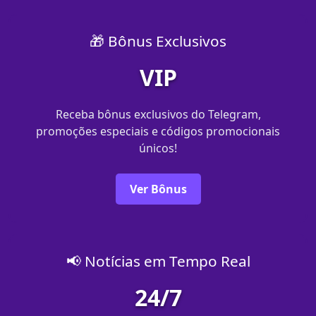
🎁 Bônus Exclusivos
VIP
Receba bônus exclusivos do Telegram,
promoções especiais e códigos promocionais
únicos!
Ver Bônus
📢 Notícias em Tempo Real
24/7