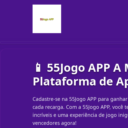
📱 55Jogo APP A
Plataforma de A
Cadastre-se na 55Jogo APP para ganhar
cada recarga. Com a 55Jogo APP, você 
incríveis e uma experiência de jogo inig
vencedores agora!