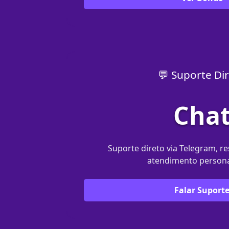
💬 Suporte Di
Cha
Suporte direto via Telegram, r
atendimento persona
Falar Suport