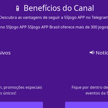
📱 Benefícios do Canal
Descubra as vantagens de seguir a 55Jogo APP no Telegra
sino 55Jogo APP 55Jogo APP Brasil oferece mais de 300 jogos
sivos
📢 Notí
m, promoções especiais
Fique por dentro d
s únicos!
eventos da 