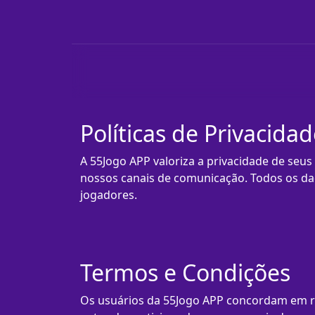
Políticas de Privacida
A 55Jogo APP valoriza a privacidade de seu
nossos canais de comunicação. Todos os dad
jogadores.
Termos e Condições
Os usuários da 55Jogo APP concordam em res