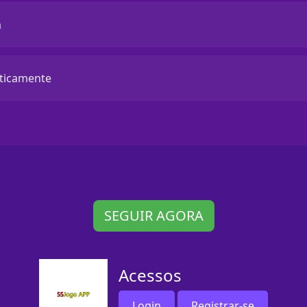
a
aticamente
SEGUIR AGORA
Acessos
Login
Registrar-se