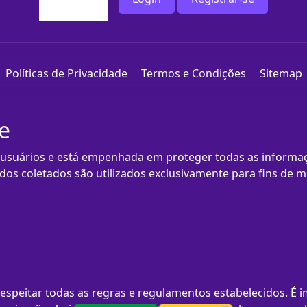
Políticas de Privacidade
Termos e Condições
Sitemap
de
s usuários e está empenhada em proteger todas as informa
os coletados são utilizados exclusivamente para fins de m
peitar todas as regras e regulamentos estabelecidos. É i