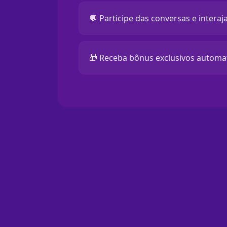
💬 Participe das conversas e interaj
🎁 Receba bônus exclusivos autom