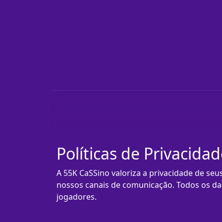
Políticas de Privacida
A 55K CaSSino valoriza a privacidade de se
nossos canais de comunicação. Todos os dad
jogadores.