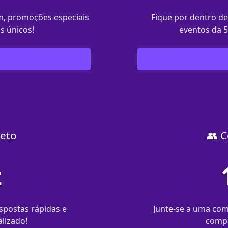
m, promoções especiais
Fique por dentro d
s únicos!
eventos da 
reto
👥 
t
espostas rápidas e
Junte-se a uma com
lizado!
compa