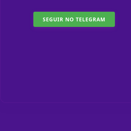
SEGUIR NO TELEGRAM