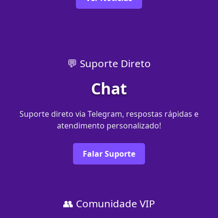
💬 Suporte Direto
Chat
Suporte direto via Telegram, respostas rápidas e
atendimento personalizado!
Falar Suporte
👥 Comunidade VIP