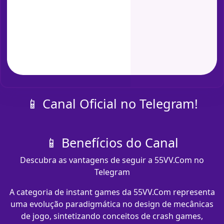
📱 Canal Oficial no Telegram!
📱 Benefícios do Canal
Descubra as vantagens de seguir a 55VV.Com no
Telegram
A categoria de instant games da 55VV.Com representa
uma evolução paradigmática no design de mecânicas
de jogo, sintetizando conceitos de crash games,