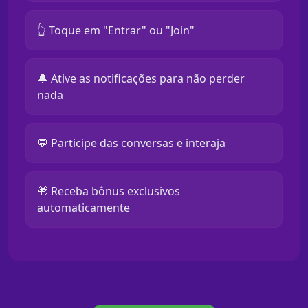
👆 Toque em "Entrar" ou "Join"
🔔 Ative as notificações para não perder
nada
💬 Participe das conversas e interaja
🎁 Receba bônus exclusivos
automaticamente